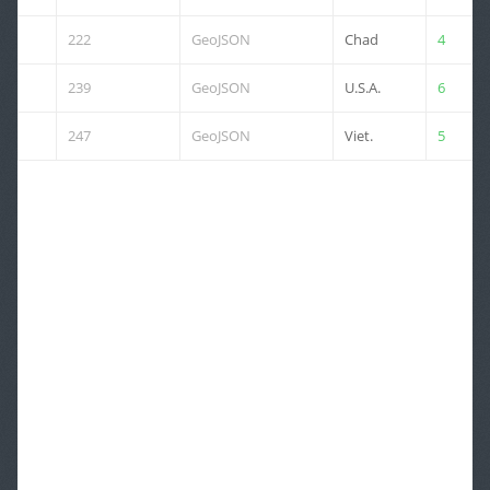
222
GeoJSON
Chad
4
239
GeoJSON
U.S.A.
6
247
GeoJSON
Viet.
5