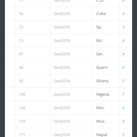
55
GeoJSON
C.S.I.
6
56
GeoJSON
Cuba
4
72
GeoJSON
Sp.
3
73
GeoJSON
Est.
4
87
GeoJSON
Gin.
4
84
GeoJSON
Guern.
6
85
GeoJSON
Ghana
5
166
GeoJSON
Nigeria
7
142
GeoJSON
Mor.
4
159
GeoJSON
Mus.
4
171
GeoJSON
Nepal
5