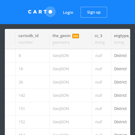
Sign up
Login
cartodb_id
the_geom
cc_3
engtype_3
GEO
number
geometry
string
string
8
GeoJSON
null
District
18
GeoJSON
null
District
26
GeoJSON
null
District
142
GeoJSON
null
District
151
GeoJSON
null
District
152
GeoJSON
null
District