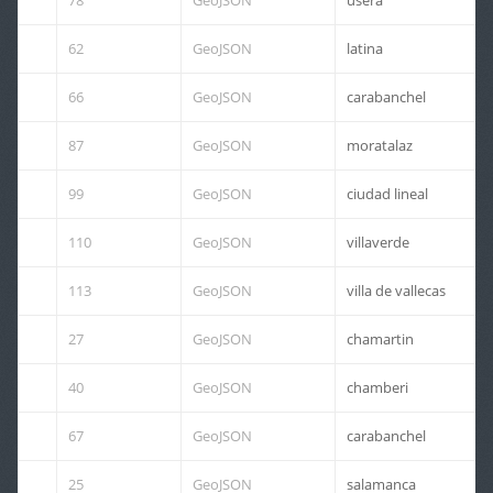
78
GeoJSON
usera
62
GeoJSON
latina
66
GeoJSON
carabanchel
87
GeoJSON
moratalaz
99
GeoJSON
ciudad lineal
110
GeoJSON
villaverde
113
GeoJSON
villa de vallecas
27
GeoJSON
chamartin
40
GeoJSON
chamberi
67
GeoJSON
carabanchel
25
GeoJSON
salamanca